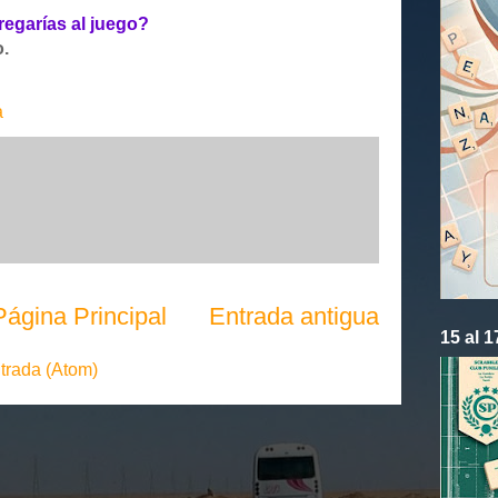
regarías al juego?
.
a
Página Principal
Entrada antigua
15 al 
trada (Atom)