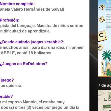
- Nombre completo:
anela Valero Hernández de Salvati
 Profesión:
pista del Lenguaje. Maestra de niños sordos
n dificultad de aprendizaje.
- ¿Desde cuándo juegas scrabble?:
 muchos años , para dar una idea, mi primer
ABBLE, costó 18 bolívares.
- ¿Juegas en ReDeLetras?
l juego?
7 de a
ue quisiera.
orable?
on mi esposo Manolo, él estaba muy
 dos (2) o tres (3) veces por juego un día la