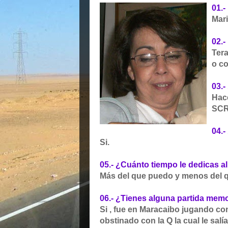
01.
Mari
02.-
Tera
o co
03.
Hace
SCR
04.
Si.
05.- ¿Cuánto tiempo le dedicas a
Más del que puedo y menos del q
06.- ¿Tienes alguna partida mem
Si , fue en Maracaibo jugando c
obstinado con la Q la cual le salía