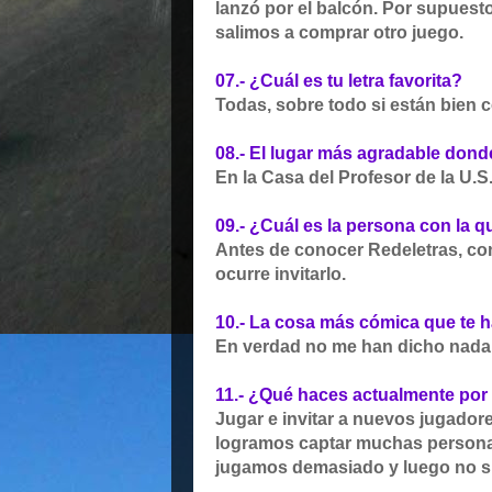
lanzó por el balcón. Por supuesto
salimos a comprar otro juego.
07.- ¿Cuál es tu letra favorita?
Todas, sobre todo si están bien
08.- El lugar más agradable dond
En la Casa del Profesor de la U.S
09.- ¿Cuál es la persona con la 
Antes de conocer Redeletras, c
ocurre invitarlo.
10.- La cosa más cómica que te ha
En verdad no me han dicho nada
11.- ¿Qué haces actualmente por
Jugar e invitar a nuevos jugador
logramos captar muchas personas
jugamos demasiado y luego no si